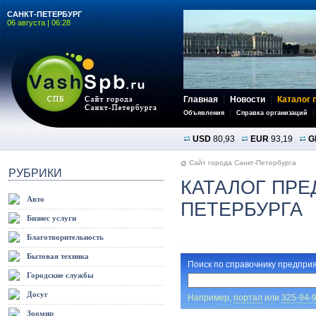
САНКТ-ПЕТЕРБУРГ
06 августа | 06:28
Главная
Новости
Каталог 
Объявления
Справка организаций
USD
80,93
EUR
93,19
G
Сайт города Санкт-Петербурга
РУБРИКИ
КАТАЛОГ ПРЕ
Авто
ПЕТЕРБУРГА
Бизнес услуги
Благотворительность
Бытовая техника
Поиск по справочнику предприя
Городские службы
Досуг
Например,
портал
или
325-94-
Зоомир