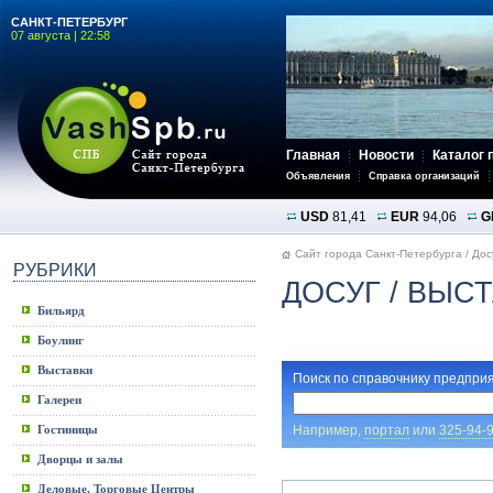
САНКТ-ПЕТЕРБУРГ
07 августа | 22:58
Главная
Новости
Каталог 
Объявления
Справка организаций
USD
81,41
EUR
94,06
G
Сайт города Санкт-Петербурга
/
Дос
РУБРИКИ
ДОСУГ
/ ВЫС
Бильярд
Боулинг
Выставки
Поиск по справочнику предприя
Галереи
Например,
портал
или
325-94-
Гостиницы
Дворцы и залы
Деловые, Торговые Центры