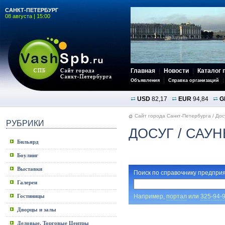
САНКТ-ПЕТЕРБУРГ
08 августа | 15:00
Главная
Новости
Каталог 
Объявления
Справка организаций
USD
82,17
EUR
94,84
G
Сайт города Санкт-Петербурга
/
Дос
РУБРИКИ
ДОСУГ
/ САУН
Бильярд
Боулинг
Выставки
Поиск по справочнику предприя
Галереи
Например,
портал
или
325-94-
Гостиницы
Дворцы и залы
Деловые, Торговые Центры