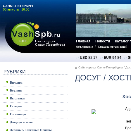
САНКТ-ПЕТЕРБУРГ
08 августа | 16:50
Главная
Новости
Каталог 
Объявления
Справка организаций
USD
82,17
EUR
94,84
G
Сайт города Санкт-Петербурга
/
Дос
РУБРИКИ
ДОСУГ
/ ХОСТ
Бильярд
Боулинг
Хос
Выставки
Галереи
Ад
Гостиницы
Те
Дворцы и залы
Вр
Деловые, Торговые Центры