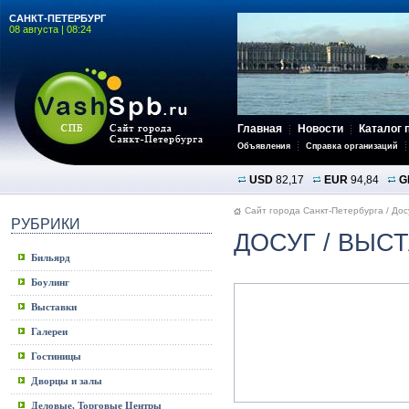
САНКТ-ПЕТЕРБУРГ
08 августа | 08:24
Главная
Новости
Каталог 
Объявления
Справка организаций
USD
82,17
EUR
94,84
G
Сайт города Санкт-Петербурга
/
Дос
РУБРИКИ
ДОСУГ
/ ВЫСТ
Бильярд
Боулинг
Выставки
Галереи
Гостиницы
Дворцы и залы
Деловые, Торговые Центры