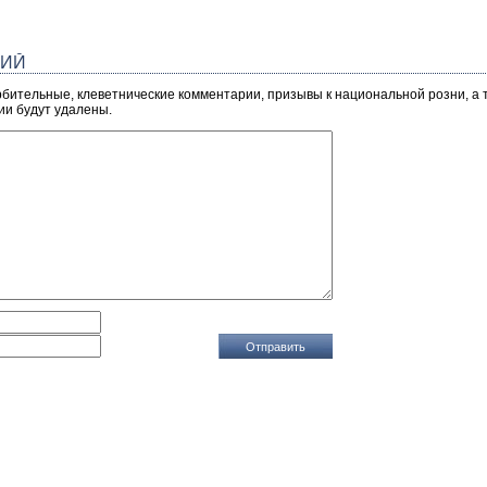
РИЙ
рбительные, клеветнические комментарии, призывы к национальной розни, а
ии будут удалены.