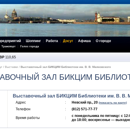
предприятий
Шоппинг
Работа
Досуг
Афиша
О городе
Транспорт
Голос города
BP
110,65
уг
/
Выставки
/
Выставочный зал БИКЦИМ Библиотеки им. В. В. Маяковского
АВОЧНЫЙ ЗАЛ БИКЦИМ БИБЛИОТЕ
Выставочный зал БИКЦИМ Библиотеки им. В. В. 
Адрес
:
Невский пр., 20
(показать на карте)
Телефон
:
(812) 571-77-77
с понедельника по пятницу: с 12:
Время работы
:
до 18:00; воскресенье — выходн