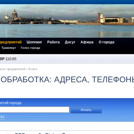
предприятий
Шоппинг
Работа
Досуг
Афиша
О городе
Транспорт
Голос города
BP
110,65
алог предприятий
/
Услуги
ОБРАБОТКА: АДРЕСА, ТЕЛЕФОН
ятий города:
-94