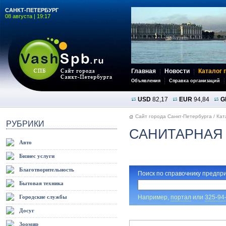
САНКТ-ПЕТЕРБУРГ
08 августа | 19:17
Главная
Новости
Каталог 
Объявления
Справка организаций
USD
82,17
EUR
94,84
G
Сайт города Санкт-Петербурга
/
Кат
РУБРИКИ
САНИТАРНАЯ 
Авто
Бизнес услуги
Благотворительность
Поиск по справочнику предпри
Бытовая техника
Например,
портал
или
325-94
Городские службы
Досуг
Зоомир