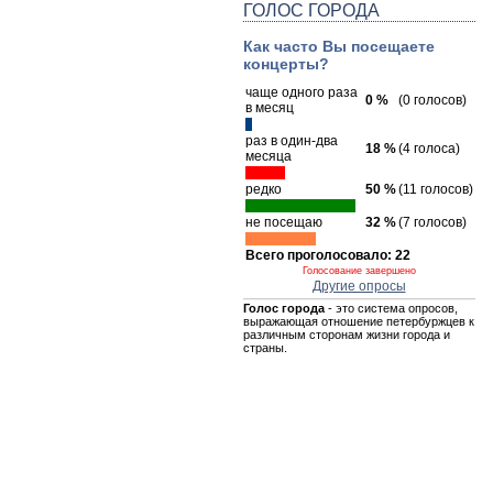
ГОЛОС ГОРОДА
Как часто Вы посещаете
концерты?
чаще одного раза
0 %
(0 голосов)
в месяц
раз в один-два
18 %
(4 голоса)
месяца
редко
50 %
(11 голосов)
не посещаю
32 %
(7 голосов)
Всего проголосовало: 22
Голосование завершено
Другие опросы
Голос города
- это система опросов,
выражающая отношение петербуржцев к
различным сторонам жизни города и
страны.