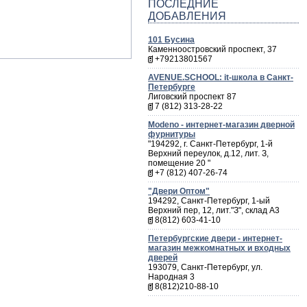
ПОСЛЕДНИЕ
ДОБАВЛЕНИЯ
101 Бусина
Каменноостровский проспект, 37
+79213801567
AVENUE.SCHOOL: it-школа в Санкт-
Петербурге
Лиговский проспект 87
7 (812) 313-28-22
Мodeno - интернет-магазин дверной
фурнитуры
"194292, г. Санкт-Петербург, 1-й
Верхний переулок, д.12, лит. З,
помещение 20 "
+7 (812) 407-26-74
"Двери Оптом"
194292, Санкт-Петербург, 1-ый
Верхний пер, 12, лит."З", склад А3
8(812) 603-41-10
Петербургские двери - интернет-
магазин межкомнатных и входных
дверей
193079, Санкт-Петербург, ул.
Народная 3
8(812)210-88-10