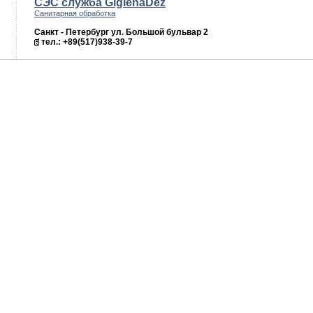
СЭС служба GigienaDez
Санитарная обработка
Санкт - Петербург ул. Большой бульвар 2
тел.: +89(517)938-39-7