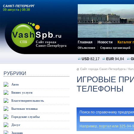
САНКТ-ПЕТЕРБУРГ
09 августа | 08:38
Главная
Новости
Каталог 
Объявления
Справка организаций
USD
82,17
EUR
94,84
G
Сайт города Санкт-Петербурга
/
Кат
РУБРИКИ
ИГРОВЫЕ ПРИ
Авто
ТЕЛЕФОНЫ
Бизнес услуги
Благотворительность
Бытовая техника
Поиск по справочнику предприя
Городские службы
Досуг
Например,
портал
или
325-94-
Зоомир