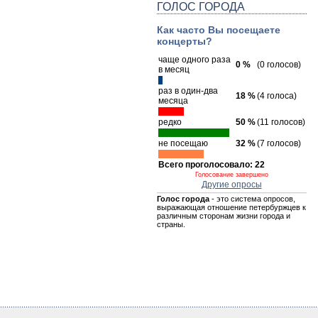
ГОЛОС ГОРОДА
Как часто Вы посещаете
концерты?
чаще одного раза
0 %
(0 голосов)
в месяц
раз в один-два
18 %
(4 голоса)
месяца
редко
50 %
(11 голосов)
не посещаю
32 %
(7 голосов)
Всего проголосовало: 22
Голосование завершено
Другие опросы
Голос города
- это система опросов,
выражающая отношение петербуржцев к
различным сторонам жизни города и
страны.