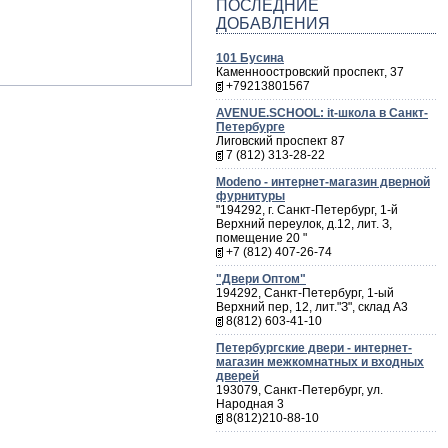
ПОСЛЕДНИЕ
ДОБАВЛЕНИЯ
101 Бусина
Каменноостровский проспект, 37
+79213801567
AVENUE.SCHOOL: it-школа в Санкт-
Петербурге
Лиговский проспект 87
7 (812) 313-28-22
Мodeno - интернет-магазин дверной
фурнитуры
"194292, г. Санкт-Петербург, 1-й
Верхний переулок, д.12, лит. З,
помещение 20 "
+7 (812) 407-26-74
"Двери Оптом"
194292, Санкт-Петербург, 1-ый
Верхний пер, 12, лит."З", склад А3
8(812) 603-41-10
Петербургские двери - интернет-
магазин межкомнатных и входных
дверей
193079, Санкт-Петербург, ул.
Народная 3
8(812)210-88-10