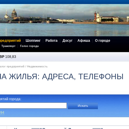
предприятий
Шоппинг
Работа
Досуг
Афиша
О городе
Транспорт
Голос города
BP
108,83
алог предприятий
/
Недвижимость
ЧА ЖИЛЬЯ: АДРЕСА, ТЕЛЕФОНЫ
ятий города:
-94