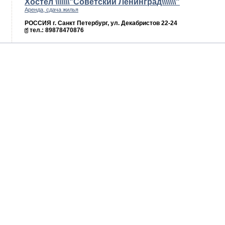
Хостел \\\\\\\"Советский Ленинград\\\\\\\"
Аренда, сдача жилья
РОССИЯ г. Санкт Петербург, ул. Декабристов 22-24
тел.: 89878470876