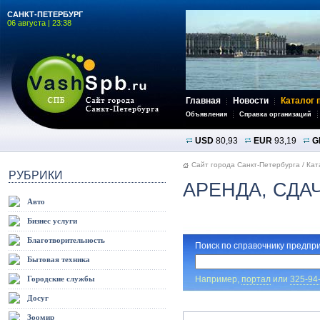
САНКТ-ПЕТЕРБУРГ
06 августа | 23:38
Главная
Новости
Каталог 
Объявления
Справка организаций
USD
80,93
EUR
93,19
G
Сайт города Санкт-Петербурга
/
Кат
РУБРИКИ
АРЕНДА, СДА
Авто
Бизнес услуги
Благотворительность
Поиск по справочнику предпри
Бытовая техника
Например,
портал
или
325-94
Городские службы
Досуг
Зоомир