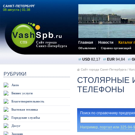
САНКТ-ПЕТЕРБУРГ
08 августа | 01:38
Главная
Новости
Каталог 
Объявления
Справка организаций
USD
82,17
EUR
94,84
G
Сайт города Санкт-Петербурга
/
Кат
РУБРИКИ
СТОЛЯРНЫЕ И
Авто
ТЕЛЕФОНЫ
Бизнес услуги
Благотворительность
Бытовая техника
Поиск по справочнику предприя
Городские службы
Досуг
Например,
портал
или
325-94-
Зоомир