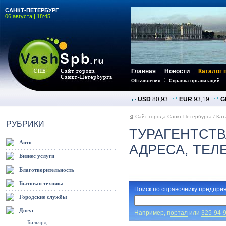
САНКТ-ПЕТЕРБУРГ
06 августа | 18:45
Главная
Новости
Каталог 
Объявления
Справка организаций
USD
80,93
EUR
93,19
G
Сайт города Санкт-Петербурга
/
Кат
РУБРИКИ
ТУРАГЕНТСТВ
Авто
АДРЕСА, ТЕ
Бизнес услуги
Благотворительность
Бытовая техника
Поиск по справочнику предприя
Городские службы
Досуг
Например,
портал
или
325-94-
Бильярд