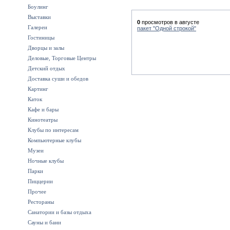
Боулинг
Выставки
0
просмотров в августе
Галереи
пакет "Одной строкой"
Гостиницы
Дворцы и залы
Деловые, Торговые Центры
Детский отдых
Доставка суши и обедов
Картинг
Каток
Кафе и бары
Кинотеатры
Клубы по интересам
Компьютерные клубы
Музеи
Ночные клубы
Парки
Пиццерии
Прочее
Рестораны
Санатории и базы отдыха
Сауны и бани