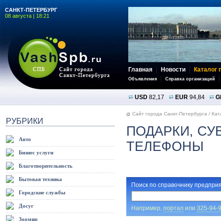
САНКТ-ПЕТЕРБУРГ
08 августа | 18:21
Главная
Новости
Каталог 
Объявления
Справка организаций
USD
82,17
EUR
94,84
G
Сайт города Санкт-Петербурга
/
Кат
РУБРИКИ
ПОДАРКИ, СУ
Авто
ТЕЛЕФОНЫ
Бизнес услуги
Благотворительность
Бытовая техника
Поиск по справочнику предприя
Городские службы
Досуг
Например,
портал
или
325-94-
Зоомир