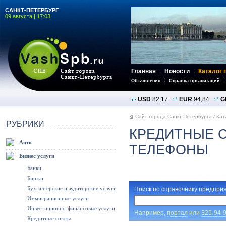
САНКТ-ПЕТЕРБУРГ
09 августа | 17:03
Главная
Новости
Каталог 
Объявления
Справка организаций
USD
82,17
EUR
94,84
G
Сайт города Санкт-Петербурга
/
Кат
РУБРИКИ
КРЕДИТНЫЕ С
Авто
ТЕЛЕФОНЫ
Бизнес услуги
Банки
Биржи
Бухгалтерские и аудиторские услуги
Поиск по справочнику предприя
Иммиграционные услуги
Инвестиционно-финансовые услуги
Например,
портал
или
325-94-
Кредитные союзы