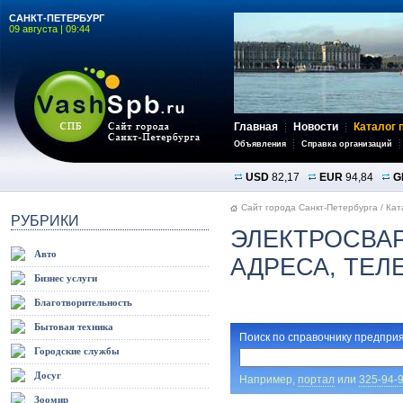
САНКТ-ПЕТЕРБУРГ
09 августа | 09:44
Главная
Новости
Каталог 
Объявления
Справка организаций
USD
82,17
EUR
94,84
G
Сайт города Санкт-Петербурга
/
Кат
РУБРИКИ
ЭЛЕКТРОСВА
Авто
АДРЕСА, ТЕ
Бизнес услуги
Благотворительность
Бытовая техника
Поиск по справочнику предприя
Городские службы
Досуг
Например,
портал
или
325-94-
Зоомир