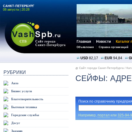
САНКТ-ПЕТЕРБУРГ
08 августа | 20:28
Главная
Новости
Каталог 
Объявления
Справка организаций
USD
82,17
EUR
94,84
G
Сайт города Санкт-Петербурга
/
Кат
РУБРИКИ
СЕЙФЫ: АДРЕ
Авто
Бизнес услуги
Благотворительность
Поиск по справочнику предприя
Бытовая техника
Например,
портал
или
325-94-
Городские службы
Досуг
Зоомир