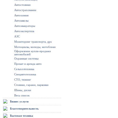
Автостоянки
Автострахование
Автохимия
Автошколы
Автоэвакуаторы
Автоэкспертиза
АЗС
Мониторинг транспорта, gps
Мотоциклы, мопеды, мотоблоки
Оформление купли-продажи
автомобилей
Охранные системы
Прокат и аренда авто
Сельхозтехника
Спецавтотехника
СТО, тюнинг
Стоянки, гаражи, парковки
Шины, диски
Весь список
Бизнес услуги
Благотворительность
Бытовая техника