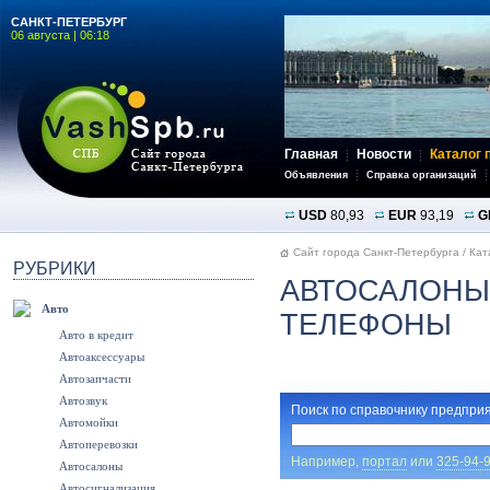
САНКТ-ПЕТЕРБУРГ
06 августа | 06:18
Главная
Новости
Каталог 
Объявления
Справка организаций
USD
80,93
EUR
93,19
G
Сайт города Санкт-Петербурга
/
Кат
РУБРИКИ
АВТОСАЛОНЫ:
Авто
ТЕЛЕФОНЫ
Авто в кредит
Автоаксессуары
Автозапчасти
Автозвук
Поиск по справочнику предприя
Автомойки
Автоперевозки
Например,
портал
или
325-94-
Автосалоны
Автосигнализация