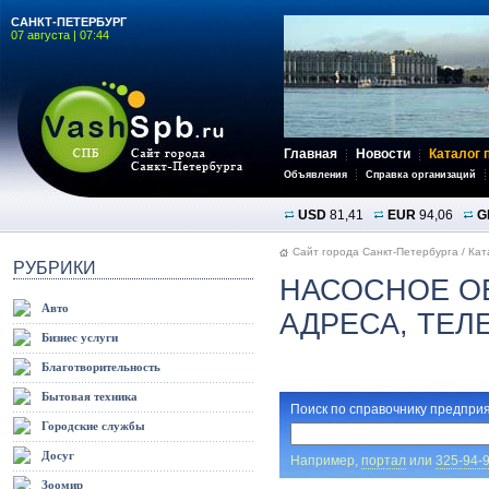
САНКТ-ПЕТЕРБУРГ
07 августа | 07:44
Главная
Новости
Каталог 
Объявления
Справка организаций
USD
81,41
EUR
94,06
G
Сайт города Санкт-Петербурга
/
Кат
РУБРИКИ
НАСОСНОЕ О
Авто
АДРЕСА, ТЕ
Бизнес услуги
Благотворительность
Бытовая техника
Поиск по справочнику предприя
Городские службы
Досуг
Например,
портал
или
325-94-
Зоомир