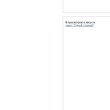
5
просмотров в августе
пакет "Одной строкой"