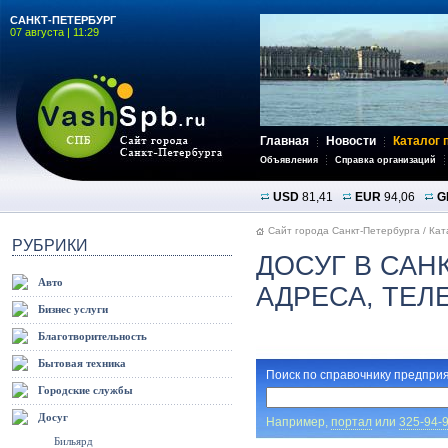
САНКТ-ПЕТЕРБУРГ
07 августа | 11:29
Главная
Новости
Каталог 
Объявления
Справка организаций
USD
81,41
EUR
94,06
G
Сайт города Санкт-Петербурга
/
Кат
РУБРИКИ
ДОСУГ В САН
Авто
АДРЕСА, ТЕ
Бизнес услуги
Благотворительность
Бытовая техника
Поиск по справочнику предприя
Городские службы
Досуг
Например,
портал
или
325-94-
Бильярд