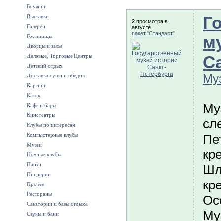
Боулинг
Г
Выставки
2
просмотра в
Галереи
августе
пакет "Стандарт"
м
Гостиницы
Дворцы и залы
С
Деловые, Торговые Центры
Детский отдых
Му
Доставка суши и обедов
Картинг
Каток
Му
Кафе и бары
Кинотеатры
сл
Клубы по интересам
Компьютерные клубы
Пе
Музеи
кр
Ночные клубы
Парки
Шл
Пиццерии
кр
Прочее
Рестораны
Ос
Санатории и базы отдыха
Му
Сауны и бани