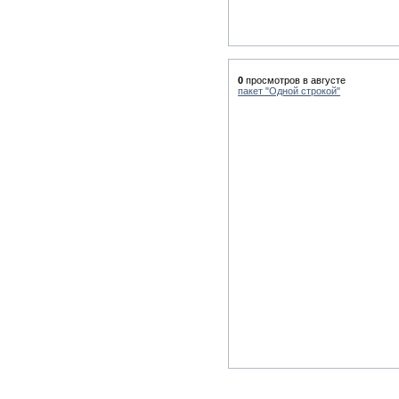
0
просмотров в августе
пакет "Одной строкой"