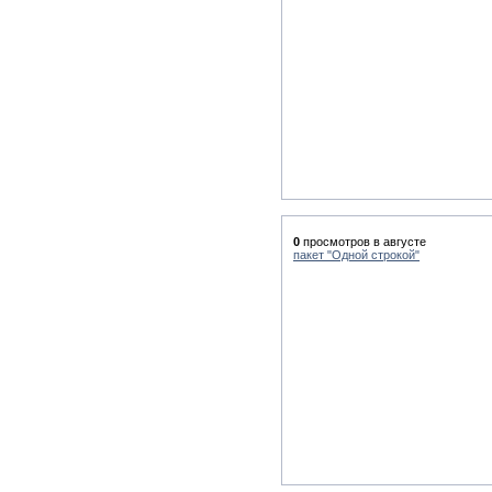
0
просмотров в августе
пакет "Одной строкой"