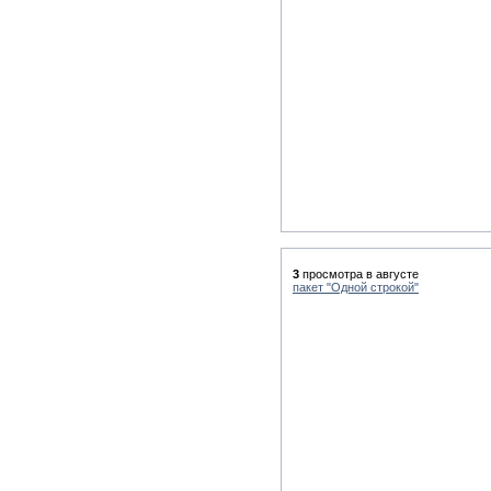
3
просмотра в августе
пакет "Одной строкой"