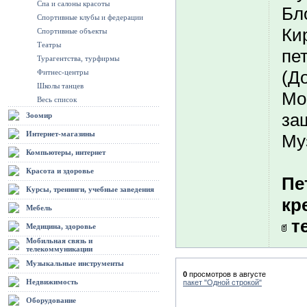
Спа и салоны красоты
Бл
Спортивные клубы и федерации
Ки
Спортивные объекты
Театры
пе
Турагентства, турфирмы
(Д
Фитнес-центры
Школы танцев
Мо
Весь список
за
Зоомир
Интернет-магазины
Муз
Компьютеры, интернет
Красота и здоровье
Пе
Курсы, тренинги, учебные заведения
кр
Мебель
те
Медицина, здоровье
Мобильная связь и
телекоммуникации
Музыкальные инструменты
0
просмотров в августе
Недвижимость
пакет "Одной строкой"
Оборудование