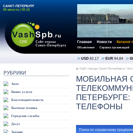
САНКТ-ПЕТЕРБУРГ
09 августа | 05:16
Главная
Новости
Каталог 
Объявления
Справка организаций
USD
82,17
EUR
94,84
G
Сайт города Санкт-Петербурга
/
Кат
РУБРИКИ
МОБИЛЬНАЯ 
Авто
ТЕЛЕКОММУНИ
Бизнес услуги
ПЕТЕРБУРГЕ:
Благотворительность
ТЕЛЕФОНЫ
Бытовая техника
Городские службы
Досуг
Поиск по справочнику предприя
Зоомир