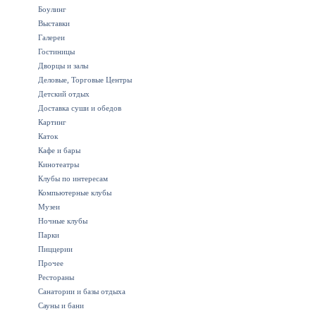
Боулинг
Выставки
Галереи
Гостиницы
Дворцы и залы
Деловые, Торговые Центры
Детский отдых
Доставка суши и обедов
Картинг
Каток
Кафе и бары
Кинотеатры
Клубы по интересам
Компьютерные клубы
Музеи
Ночные клубы
Парки
Пиццерии
Прочее
Рестораны
Санатории и базы отдыха
Сауны и бани