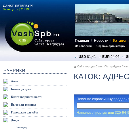
САНКТ-ПЕТЕРБУРГ
07 августа | 23:19
Главная
Новости
Каталог 
Объявления
Справка организаций
USD
81,41
EUR
94,06
G
Сайт города Санкт-Петербурга
/
Кат
РУБРИКИ
КАТОК: АДРЕ
Авто
Бизнес услуги
Благотворительность
Поиск по справочнику предприя
Бытовая техника
Например,
портал
или
325-94-
Городские службы
Досуг
Бильярд