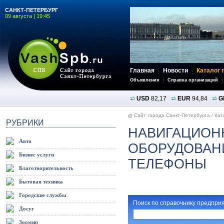
САНКТ-ПЕТЕРБУРГ
09 августа | 19:45
Главная
Новости
Каталог 
Объявления
Справка организаций
USD
82,17
EUR
94,84
G
Сайт города Санкт-Петербурга
/
Кат
РУБРИКИ
НАВИГАЦИОН
Авто
ОБОРУДОВАНИ
Бизнес услуги
ТЕЛЕФОНЫ
Благотворительность
Бытовая техника
Городские службы
Поиск по справочнику предприя
Досуг
Зоомир