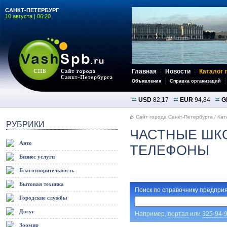
САНКТ-ПЕТЕРБУРГ
10 августа | 06:20
Главная
Новости
Каталог 
Объявления
Справка организаций
USD
82,17
EUR
94,84
G
Сайт города Санкт-Петербурга
/
Кат
РУБРИКИ
ЧАСТНЫЕ ШКО
Авто
ТЕЛЕФОНЫ
Бизнес услуги
Благотворительность
Бытовая техника
Поиск по справочнику предприя
Городские службы
Досуг
Например,
портал
или
325-94-
Зоомир