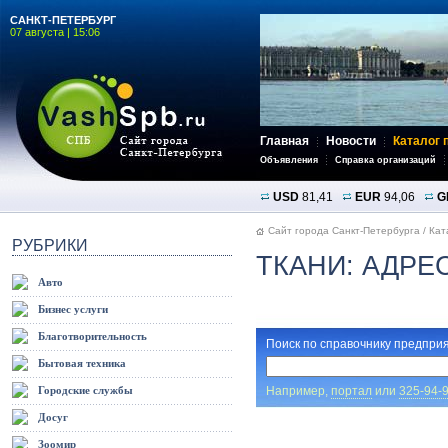
САНКТ-ПЕТЕРБУРГ
07 августа | 15:06
Главная
Новости
Каталог 
Объявления
Справка организаций
USD
81,41
EUR
94,06
G
Сайт города Санкт-Петербурга
/
Кат
РУБРИКИ
ТКАНИ: АДРЕ
Авто
Бизнес услуги
Благотворительность
Поиск по справочнику предприя
Бытовая техника
Например,
портал
или
325-94-
Городские службы
Досуг
Зоомир