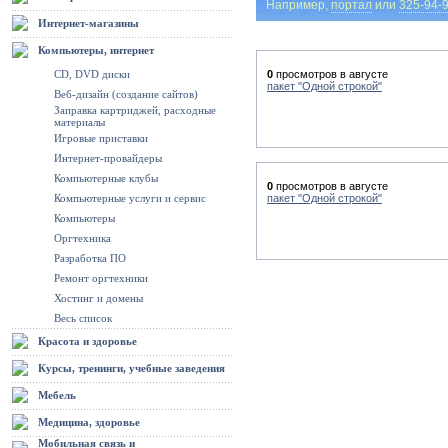
Например,
портал
или
325-94-
Интернет-магазины
Компьютеры, интернет
CD, DVD диски
0
просмотров в августе
пакет "Одной строкой"
Веб-дизайн (создание сайтов)
Заправка картриджей, расходные
материалы
Игровые приставки
Интернет-провайдеры
Компьютерные клубы
0
просмотров в августе
Компьютерные услуги и сервис
пакет "Одной строкой"
Компьютеры
Оргтехника
Разработка ПО
Ремонт оргтехники
Хостинг и домены
Весь список
Красота и здоровье
Курсы, тренинги, учебные заведения
Мебель
Медицина, здоровье
Мобильная связь и