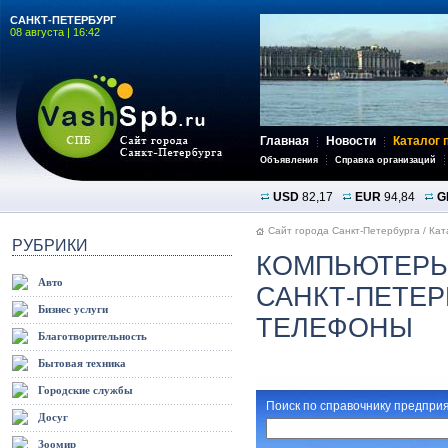
САНКТ-ПЕТЕРБУРГ
08 августа | 16:42
Главная
Новости
Каталог 
Объявления
Справка организаций
USD
82,17
EUR
94,84
G
Сайт города Санкт-Петербурга
/
Кат
РУБРИКИ
КОМПЬЮТЕРЫ
Авто
САНКТ-ПЕТЕР
Бизнес услуги
ТЕЛЕФОНЫ
Благотворительность
Бытовая техника
Городские службы
Поиск по справочнику предприя
Досуг
Зоомир