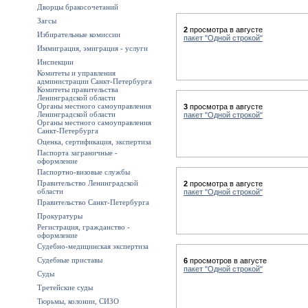
Дворцы бракосочетаний
Загсы
2
просмотра в августе
Избирательные комиссии
пакет "Одной строкой"
Иммиграция, эмиграция - услуги
Инспекции
Комитеты и управления
администрации Санкт-Петербурга
Комитеты правительства
Ленинградской области
Органы местного самоуправления
3
просмотра в августе
Ленинградской области
пакет "Одной строкой"
Органы местного самоуправления
Санкт-Петербурга
Оценка, сертификация, экспертиза
Паспорта заграничные -
оформление
Паспортно-визовые службы
Правительство Ленинградской
2
просмотра в августе
области
пакет "Одной строкой"
Правительство Санкт-Петербурга
Прокуратуры
Регистрация, гражданство -
оформление
Судебно-медицинская экспертиза
Судебные приставы
6
просмотров в августе
пакет "Одной строкой"
Суды
Третейские суды
Тюрьмы, колонии, СИЗО