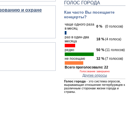
ГОЛОС ГОРОДА
зованию и охране
Как часто Вы посещаете
концерты?
чаще одного раза
0 %
(0 голосов)
в месяц
раз в один-два
18 %
(4 голоса)
месяца
редко
50 %
(11 голосов)
не посещаю
32 %
(7 голосов)
Всего проголосовало: 22
Голосование завершено
Другие опросы
Голос города
- это система опросов,
выражающая отношение петербуржцев к
различным сторонам жизни города и
страны.