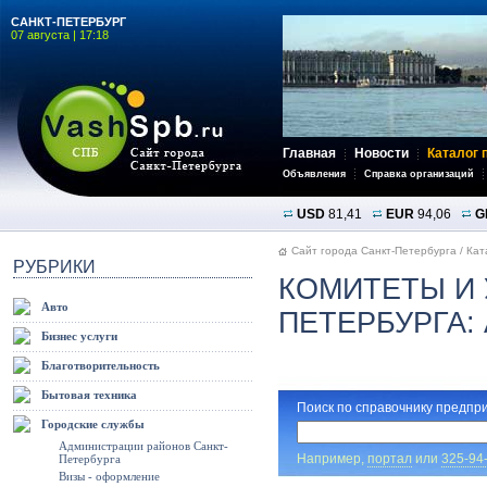
САНКТ-ПЕТЕРБУРГ
07 августа | 17:18
Главная
Новости
Каталог 
Объявления
Справка организаций
USD
81,41
EUR
94,06
G
Сайт города Санкт-Петербурга
/
Кат
РУБРИКИ
КОМИТЕТЫ И 
Авто
ПЕТЕРБУРГА:
Бизнес услуги
Благотворительность
Бытовая техника
Поиск по справочнику предпри
Городские службы
Администрации районов Санкт-
Например,
портал
или
325-94
Петербурга
Визы - оформление