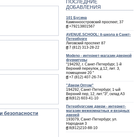
ПОСЛЕДНИЕ
ДОБАВЛЕНИЯ
101 Бусина
Каменноостровский проспект, 37
+79213801567
AVENUE.SCHOOL: it-школа в Санкт-
Петербурге
Лиговский проспект 87
7 (812) 313-28-22
Мodeno - интернет-магазин дверной
фурнитуры
"194292, г. Санкт-Петербург, 1-й
Верхний переулок, д.12, лит. З,
помещение 20 "
+7 (812) 407-26-74
"Двери Оптом"
194292, Санкт-Петербург, 1-ый
Верхний пер, 12, лит."З", склад А3
8(812) 603-41-10
Петербургские двери - интернет-
магазин межкомнатных и входных
 и безопасности
дверей
193079, Санкт-Петербург, ул.
Народная 3
8(812)210-88-10