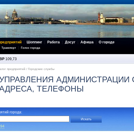
предприятий
Шоппинг
Работа
Досуг
Афиша
О городе
Транспорт
Голос города
BP
109,73
алог предприятий
/
Городские службы
УПРАВЛЕНИЯ АДМИНИСТРАЦИИ 
 АДРЕСА, ТЕЛЕФОНЫ
ятий города:
-94