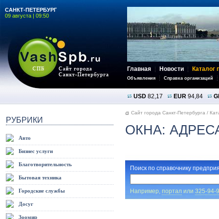
САНКТ-ПЕТЕРБУРГ
09 августа | 09:50
Главная
Новости
Каталог 
Объявления
Справка организаций
USD
82,17
EUR
94,84
G
Сайт города Санкт-Петербурга
/
Кат
РУБРИКИ
ОКНА: АДРЕС
Авто
Бизнес услуги
Благотворительность
Поиск по справочнику предприя
Бытовая техника
Например,
портал
или
325-94-
Городские службы
Досуг
Зоомир