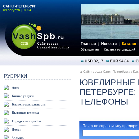
САНКТ-ПЕТЕРБУРГ
09 августа | 07:54
Главная
Новости
Каталог 
Объявления
Справка организаций
USD
82,17
EUR
94,84
G
Сайт города Санкт-Петербурга
/
Кат
РУБРИКИ
ЮВЕЛИРНЫЕ И
Авто
ПЕТЕРБУРГЕ:
Бизнес услуги
ТЕЛЕФОНЫ
Благотворительность
Бытовая техника
Городские службы
Поиск по справочнику предприя
Досуг
Зоомир