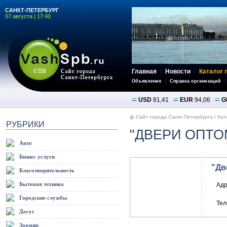
САНКТ-ПЕТЕРБУРГ
07 августа | 17:40
Главная
Новости
Каталог 
Объявления
Справка организаций
USD
81,41
EUR
94,06
G
Сайт города Санкт-Петербурга
/
Кат
РУБРИКИ
"ДВЕРИ ОПТО
Авто
Бизнес услуги
"Дв
Благотворительность
Бытовая техника
Адр
Городские службы
Те
Досуг
Зоомир