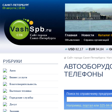
САНКТ-ПЕТЕРБУРГ
09 августа | 18:59
Главная
Новости
Каталог 
Объявления
Справка организаций
USD
82,17
EUR
94,84
G
Сайт города Санкт-Петербурга
/
Кат
РУБРИКИ
АВТООБОРУДО
Авто
ТЕЛЕФОНЫ
Бизнес услуги
Благотворительность
Бытовая техника
Поиск по справочнику предприя
Городские службы
Досуг
Например,
портал
или
325-94-
Зоомир