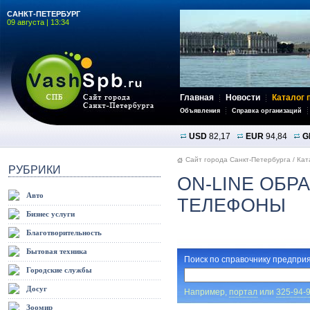
САНКТ-ПЕТЕРБУРГ
09 августа | 13:34
Главная
Новости
Каталог 
Объявления
Справка организаций
USD
82,17
EUR
94,84
G
Сайт города Санкт-Петербурга
/
Кат
РУБРИКИ
ON-LINE ОБР
Авто
ТЕЛЕФОНЫ
Бизнес услуги
Благотворительность
Бытовая техника
Поиск по справочнику предприя
Городские службы
Досуг
Например,
портал
или
325-94-
Зоомир