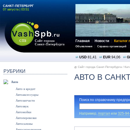
САНКТ-ПЕТЕРБУРГ
07 августа | 03:51
Главная
Новости
Каталог 
Объявления
Справка организаций
USD
81,41
EUR
94,06
G
Сайт города Санкт-Петербурга
/
Кат
РУБРИКИ
АВТО В САНК
Авто
Авто в кредит
Автоаксессуары
Поиск по справочнику предпри
Автозапчасти
Автозвук
Автомойки
Например,
портал
или
325-94
Автоперевозки
Автосалоны
Автосигнализация