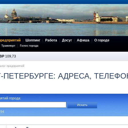
предприятий
Шоппинг
Работа
Досуг
Афиша
О городе
Транспорт
Голос города
BP
109,73
алог предприятий
Т-ПЕТЕРБУРГЕ: АДРЕСА, ТЕЛЕФ
ятий города:
-94