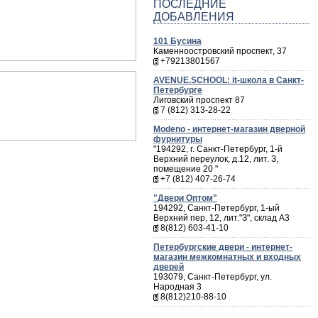
ПОСЛЕДНИЕ
ДОБАВЛЕНИЯ
101 Бусина
Каменноостровский проспект, 37
+79213801567
AVENUE.SCHOOL: it-школа в Санкт-
Петербурге
Лиговский проспект 87
7 (812) 313-28-22
Мodeno - интернет-магазин дверной
фурнитуры
"194292, г. Санкт-Петербург, 1-й
Верхний переулок, д.12, лит. З,
помещение 20 "
+7 (812) 407-26-74
"Двери Оптом"
194292, Санкт-Петербург, 1-ый
Верхний пер, 12, лит."З", склад А3
8(812) 603-41-10
Петербургские двери - интернет-
магазин межкомнатных и входных
дверей
193079, Санкт-Петербург, ул.
Народная 3
8(812)210-88-10