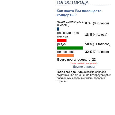
ГОЛОС ГОРОДА
Как часто Вы посещаете
концерты?
чаще одного раза
0 %
(0 голосов)
в месяц
раз в один-два
18 %
(4 голоса)
месяца
редко
50 %
(11 голосов)
не посещаю
32 %
(7 голосов)
Всего проголосовало: 22
Голосование завершено
Другие опросы
Голос города
- это система опросов,
выражающая отношение петербуржцев к
различным сторонам жизни города и
страны.