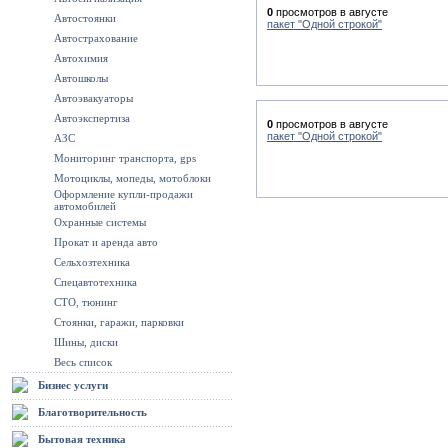
0
просмотров в августе
Автостоянки
пакет "Одной строкой"
Автострахование
Автохимия
Автошколы
Автоэвакуаторы
Автоэкспертиза
0
просмотров в августе
пакет "Одной строкой"
АЗС
Мониторинг транспорта, gps
Мотоциклы, мопеды, мотоблоки
Оформление купли-продажи
автомобилей
Охранные системы
Прокат и аренда авто
Сельхозтехника
Спецавтотехника
СТО, тюнинг
Стоянки, гаражи, парковки
Шины, диски
Весь список
Бизнес услуги
Благотворительность
Бытовая техника