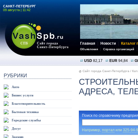
САНКТ-ПЕТЕРБУРГ
09 августа | 11:42
Главная
Новости
Каталог 
Объявления
Справка организаций
USD
82,17
EUR
94,84
G
Сайт города Санкт-Петербурга
/
Кат
РУБРИКИ
СТРОИТЕЛЬН
Авто
АДРЕСА, ТЕ
Бизнес услуги
Благотворительность
Бытовая техника
Поиск по справочнику предприя
Городские службы
Досуг
Например,
портал
или
325-94-
Зоомир