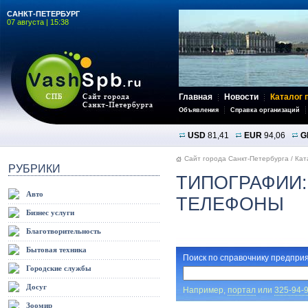
САНКТ-ПЕТЕРБУРГ
07 августа | 15:38
Главная
Новости
Каталог 
Объявления
Справка организаций
USD
81,41
EUR
94,06
G
Сайт города Санкт-Петербурга
/
Кат
РУБРИКИ
ТИПОГРАФИИ:
Авто
ТЕЛЕФОНЫ
Бизнес услуги
Благотворительность
Бытовая техника
Поиск по справочнику предприя
Городские службы
Досуг
Например,
портал
или
325-94-
Зоомир