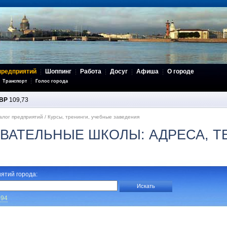
предприятий
Шоппинг
Работа
Досуг
Афиша
О городе
Транспорт
Голос города
BP
109,73
алог предприятий
/
Курсы, тренинги, учебные заведения
ВАТЕЛЬНЫЕ ШКОЛЫ: АДРЕСА, 
ятий города:
-94