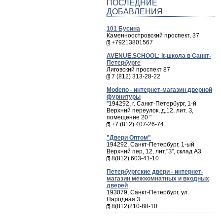
ПОСЛЕДНИЕ
ДОБАВЛЕНИЯ
101 Бусина
Каменноостровский проспект, 37
+79213801567
AVENUE.SCHOOL: it-школа в Санкт-
Петербурге
Лиговский проспект 87
7 (812) 313-28-22
Мodeno - интернет-магазин дверной
фурнитуры
"194292, г. Санкт-Петербург, 1-й
Верхний переулок, д.12, лит. З,
помещение 20 "
+7 (812) 407-26-74
"Двери Оптом"
194292, Санкт-Петербург, 1-ый
Верхний пер, 12, лит."З", склад А3
8(812) 603-41-10
Петербургские двери - интернет-
магазин межкомнатных и входных
дверей
193079, Санкт-Петербург, ул.
Народная 3
8(812)210-88-10