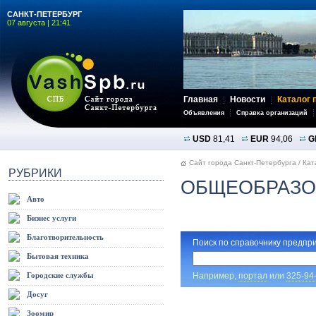
САНКТ-ПЕТЕРБУРГ
07 августа | 21:41
Главная
Новости
Каталог 
Объявления
Справка организаций
USD
81,41
EUR
94,06
G
Сайт города Санкт-Петербурга
/
Кат
РУБРИКИ
ОБЩЕОБРАЗО
Авто
Бизнес услуги
Благотворительность
Поиск по справочнику предпри
Бытовая техника
Например,
портал
или
325-94
Городские службы
Досуг
Зоомир