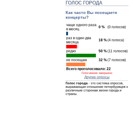
ГОЛОС ГОРОДА
Как часто Вы посещаете
концерты?
чаще одного раза
0 %
(0 голосов)
в месяц
раз в один-два
18 %
(4 голоса)
месяца
редко
50 %
(11 голосов)
не посещаю
32 %
(7 голосов)
Всего проголосовало: 22
Голосование завершено
Другие опросы
Голос города
- это система опросов,
выражающая отношение петербуржцев к
различным сторонам жизни города и
страны.