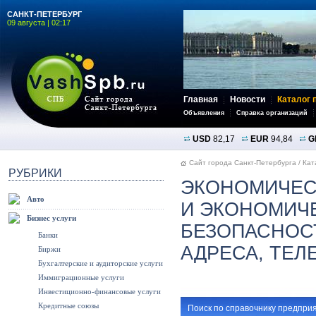
САНКТ-ПЕТЕРБУРГ
09 августа | 02:17
Главная
Новости
Каталог 
Объявления
Справка организаций
USD
82,17
EUR
94,84
G
Сайт города Санкт-Петербурга
/
Кат
РУБРИКИ
ЭКОНОМИЧЕС
Авто
И ЭКОНОМИЧ
Бизнес услуги
БЕЗОПАСНОС
Банки
АДРЕСА, ТЕ
Биржи
Бухгалтерские и аудиторские услуги
Иммиграционные услуги
Инвестиционно-финансовые услуги
Кредитные союзы
Поиск по справочнику предприя