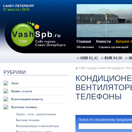
САНКТ-ПЕТЕРБУРГ
07 августа | 18:54
Главная
Новости
Каталог 
Объявления
Справка организаций
USD
81,41
EUR
94,06
G
Сайт города Санкт-Петербурга
/
Кат
РУБРИКИ
КОНДИЦИОНЕ
Авто
ВЕНТИЛЯТОРЫ
Бизнес услуги
ТЕЛЕФОНЫ
Благотворительность
Бытовая техника
Аудио-, теле-, видеотехника
Поиск по справочнику предприя
Бытовая техника
Кондиционеры и вентиляторы
Ремонт, установка, сервис