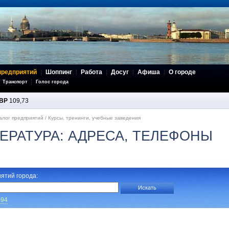
предприятий
Шоппинг
Работа
Досуг
Афиша
О городе
Транспорт
Голос города
BP
109,73
алог предприятий
/
Курсы, тренинги, учебные заведения
ЕРАТУРА: АДРЕСА, ТЕЛЕФОНЫ
ятий города:
-94