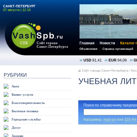
САНКТ-ПЕТЕРБУРГ
07 августа | 12:16
Главная
Новости
Каталог 
Объявления
Справка организаций
USD
81,41
EUR
94,06
G
Сайт города Санкт-Петербурга
/
Кат
РУБРИКИ
УЧЕБНАЯ ЛИТ
Авто
Бизнес услуги
Благотворительность
Поиск по справочнику предпри
Бытовая техника
Например,
портал
или
325-94
Городские службы
Досуг
Зоомир