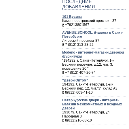
ПОСЛЕДНИЕ
ДОБАВЛЕНИЯ
101 Бусина
Каменноостровский проспект, 37
+79213801567
AVENUE.SCHOOL: it-школа в Санкт-
Петербурге
Лиговский проспект 87
7 (812) 313-28-22
Мodeno - интернет-магазин дверной
фурнитуры
"194292, г. Санкт-Петербург, 1-й
Верхний переулок, д.12, лит. З,
помещение 20 "
+7 (812) 407-26-74
"Двери Оптом"
194292, Санкт-Петербург, 1-ый
Верхний пер, 12, лит."З", склад А3
8(812) 603-41-10
Петербургские двери - интернет-
магазин межкомнатных и входных
дверей
193079, Санкт-Петербург, ул.
Народная 3
8(812)210-88-10