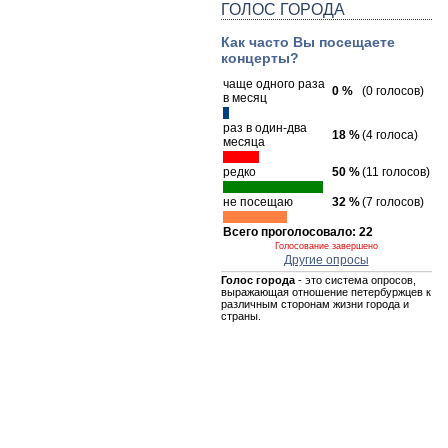
ГОЛОС ГОРОДА
Как часто Вы посещаете
концерты?
чаще одного раза
0 %
(0 голосов)
в месяц
раз в один-два
18 %
(4 голоса)
месяца
редко
50 %
(11 голосов)
не посещаю
32 %
(7 голосов)
Всего проголосовало: 22
Голосование завершено
Другие опросы
Голос города
- это система опросов,
выражающая отношение петербуржцев к
различным сторонам жизни города и
страны.