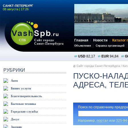
САНКТ-ПЕТЕРБУРГ
08 августа | 17:26
Главная
Новости
Каталог 
Объявления
Справка организаций
USD
82,17
EUR
94,84
G
Сайт города Санкт-Петербурга
/
Кат
РУБРИКИ
ПУСКО-НАЛА
Авто
АДРЕСА, ТЕ
Бизнес услуги
Благотворительность
Бытовая техника
Поиск по справочнику предпри
Городские службы
Досуг
Например,
портал
или
325-94
Зоомир