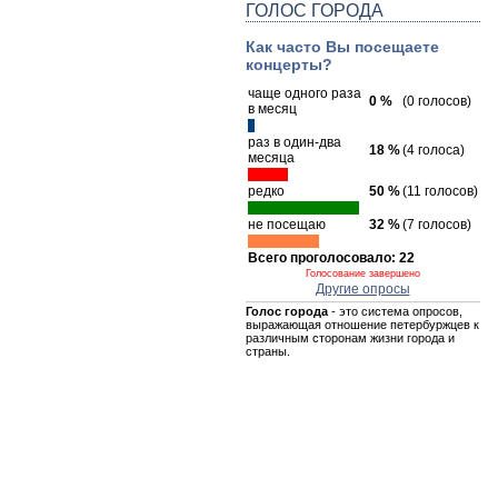
ГОЛОС ГОРОДА
Как часто Вы посещаете
концерты?
чаще одного раза
0 %
(0 голосов)
в месяц
раз в один-два
18 %
(4 голоса)
месяца
редко
50 %
(11 голосов)
не посещаю
32 %
(7 голосов)
Всего проголосовало: 22
Голосование завершено
Другие опросы
Голос города
- это система опросов,
выражающая отношение петербуржцев к
различным сторонам жизни города и
страны.