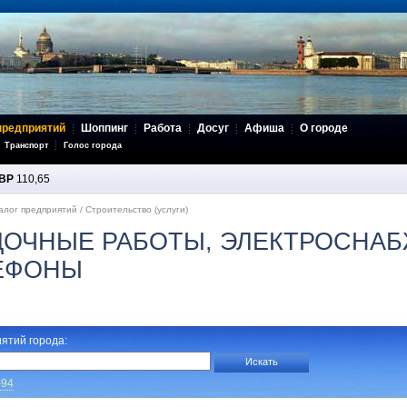
предприятий
Шоппинг
Работа
Досуг
Афиша
О городе
Транспорт
Голос города
BP
110,65
алог предприятий
/
Строительство (услуги)
ДОЧНЫЕ РАБОТЫ, ЭЛЕКТРОСНАБ
ЛЕФОНЫ
ятий города:
-94