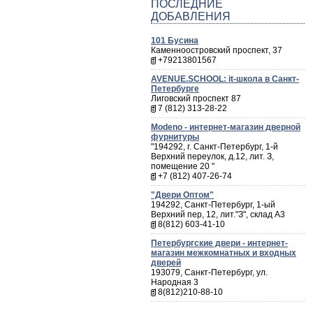
ПОСЛЕДНИЕ
ДОБАВЛЕНИЯ
101 Бусина
Каменноостровский проспект, 37
+79213801567
AVENUE.SCHOOL: it-школа в Санкт-
Петербурге
Лиговский проспект 87
7 (812) 313-28-22
Мodeno - интернет-магазин дверной
фурнитуры
"194292, г. Санкт-Петербург, 1-й
Верхний переулок, д.12, лит. З,
помещение 20 "
+7 (812) 407-26-74
"Двери Оптом"
194292, Санкт-Петербург, 1-ый
Верхний пер, 12, лит."З", склад А3
8(812) 603-41-10
Петербургские двери - интернет-
магазин межкомнатных и входных
дверей
193079, Санкт-Петербург, ул.
Народная 3
8(812)210-88-10