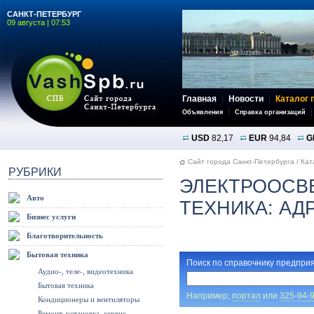
САНКТ-ПЕТЕРБУРГ
09 августа | 07:53
Главная
Новости
Каталог 
Объявления
Справка организаций
USD
82,17
EUR
94,84
G
Сайт города Санкт-Петербурга
/
Кат
РУБРИКИ
ЭЛЕКТРООСВ
Авто
ТЕХНИКА: АД
Бизнес услуги
Благотворительность
Бытовая техника
Поиск по справочнику предприя
Аудио-, теле-, видеотехника
Бытовая техника
Например,
портал
или
325-94-
Кондиционеры и вентиляторы
Ремонт, установка, сервис