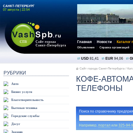
САНКТ-ПЕТЕРБУРГ
07 августа | 22:54
Главная
Новости
Каталог 
Объявления
Справка организаций
USD
81,41
EUR
94,06
G
Сайт города Санкт-Петербурга
/
Кат
РУБРИКИ
КОФЕ-АВТОМА
Авто
ТЕЛЕФОНЫ
Бизнес услуги
Благотворительность
Бытовая техника
Поиск по справочнику предприя
Городские службы
Досуг
Например,
портал
или
325-94-
Зоомир