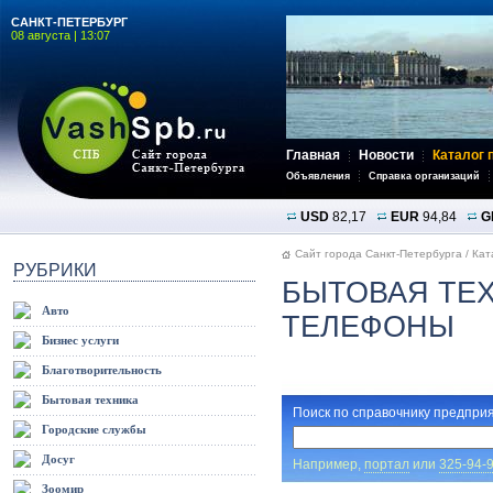
САНКТ-ПЕТЕРБУРГ
08 августа | 13:07
Главная
Новости
Каталог 
Объявления
Справка организаций
USD
82,17
EUR
94,84
G
Сайт города Санкт-Петербурга
/
Кат
РУБРИКИ
БЫТОВАЯ ТЕХ
Авто
ТЕЛЕФОНЫ
Бизнес услуги
Благотворительность
Бытовая техника
Поиск по справочнику предприя
Городские службы
Досуг
Например,
портал
или
325-94-
Зоомир