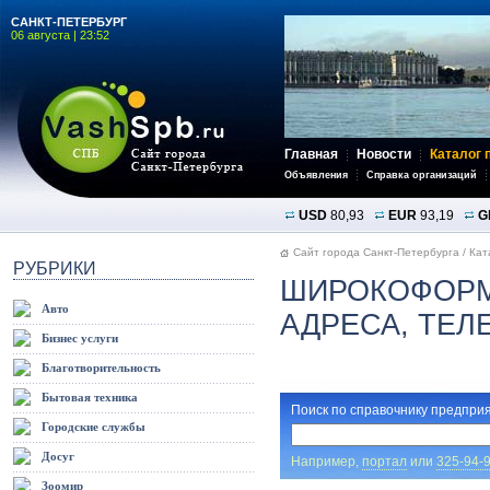
САНКТ-ПЕТЕРБУРГ
06 августа | 23:52
Главная
Новости
Каталог 
Объявления
Справка организаций
USD
80,93
EUR
93,19
G
Сайт города Санкт-Петербурга
/
Кат
РУБРИКИ
ШИРОКОФОРМ
Авто
АДРЕСА, ТЕ
Бизнес услуги
Благотворительность
Бытовая техника
Поиск по справочнику предприя
Городские службы
Досуг
Например,
портал
или
325-94-
Зоомир