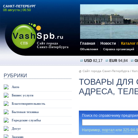
САНКТ-ПЕТЕРБУРГ
08 августа | 06:50
Главная
Новости
Каталог 
Объявления
Справка организаций
USD
82,17
EUR
94,84
G
Сайт города Санкт-Петербурга
/
Кат
РУБРИКИ
ТОВАРЫ ДЛЯ 
Авто
АДРЕСА, ТЕ
Бизнес услуги
Благотворительность
Бытовая техника
Поиск по справочнику предприя
Городские службы
Досуг
Например,
портал
или
325-94-
Зоомир