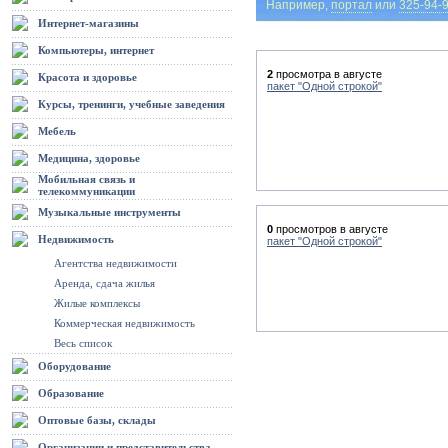
Например,
портал
или
325-94-
Интернет-магазины
Компьютеры, интернет
2
просмотра в августе
Красота и здоровье
пакет "Одной строкой"
Курсы, тренинги, учебные заведения
Мебель
Медицина, здоровье
Мобильная связь и
телекоммуникации
Музыкальные инструменты
0
просмотров в августе
Недвижимость
пакет "Одной строкой"
Агентства недвижимости
Аренда, сдача жилья
Жилые комплексы
Коммерческая недвижимость
Весь список
Оборудование
Образование
Оптовые базы, склады
Организации и представительства