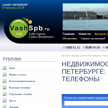
САНКТ-ПЕТЕРБУРГ
07 августа | 13:18
Главная
Новости
Каталог 
Объявления
Справка организаций
USD
81,41
EUR
94,06
G
Сайт города Санкт-Петербурга
/
Кат
РУБРИКИ
НЕДВИЖИМОС
Авто
ПЕТЕРБУРГЕ:
Бизнес услуги
ТЕЛЕФОНЫ
Благотворительность
Бытовая техника
Городские службы
Поиск по справочнику предприя
Досуг
Зоомир