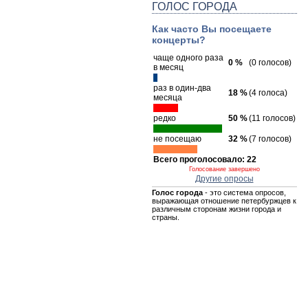
ГОЛОС ГОРОДА
Как часто Вы посещаете
концерты?
чаще одного раза
0 %
(0 голосов)
в месяц
раз в один-два
18 %
(4 голоса)
месяца
редко
50 %
(11 голосов)
не посещаю
32 %
(7 голосов)
Всего проголосовало: 22
Голосование завершено
Другие опросы
Голос города
- это система опросов,
выражающая отношение петербуржцев к
различным сторонам жизни города и
страны.