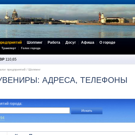
предприятий
Шоппинг
Работа
Досуг
Афиша
О городе
Транспорт
Голос города
BP
110,65
алог предприятий
/
Шоппинг
УВЕНИРЫ: АДРЕСА, ТЕЛЕФОНЫ
ятий города:
-94