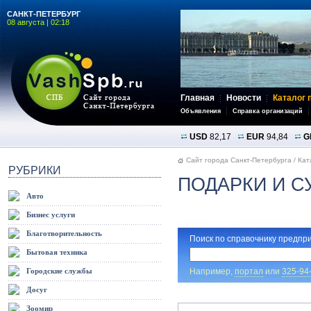
САНКТ-ПЕТЕРБУРГ
08 августа | 02:18
Главная
Новости
Каталог 
Объявления
Справка организаций
USD
82,17
EUR
94,84
G
Сайт города Санкт-Петербурга
/
Кат
РУБРИКИ
ПОДАРКИ И С
Авто
Бизнес услуги
Благотворительность
Поиск по справочнику предпри
Бытовая техника
Например,
портал
или
325-94
Городские службы
Досуг
Зоомир