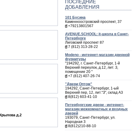
ПОСЛЕДНИЕ
ДОБАВЛЕНИЯ
101 Бусина
Каменноостровский проспект, 37
+79213801567
AVENUE.SCHOOL: it-школа в Санкт-
Петербурге
Лиговский проспект 87
7 (812) 313-28-22
Мodeno - интернет-магазин дверной
фурнитуры
"194292, г. Санкт-Петербург, 1-й
Верхний переулок, д.12, лит. З,
помещение 20 "
+7 (812) 407-26-74
"Двери Оптом"
194292, Санкт-Петербург, 1-ый
Верхний пер, 12, лит."З", склад А3
8(812) 603-41-10
Петербургские двери - интернет-
магазин межкомнатных и входных
дверей
 Крылова д.2
193079, Санкт-Петербург, ул.
Народная 3
8(812)210-88-10