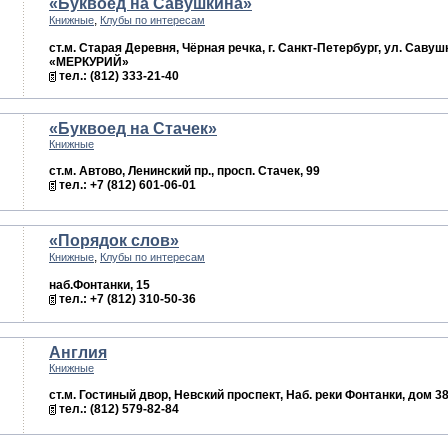
«Буквоед на Савушкина»
,
Книжные
Клубы по интересам
ст.м. Старая Деревня, Чёрная речка, г. Санкт-Петербург, ул. Савушки
«МЕРКУРИЙ»
тел.: (812) 333-21-40
«Буквоед на Стачек»
Книжные
ст.м. Автово, Ленинский пр., просп. Стачек, 99
тел.: +7 (812) 601-06-01
«Порядок слов»
,
Книжные
Клубы по интересам
наб.Фонтанки, 15
тел.: +7 (812) 310-50-36
Англия
Книжные
ст.м. Гостиный двор, Невский проспект, Наб. реки Фонтанки, дом 3
тел.: (812) 579-82-84