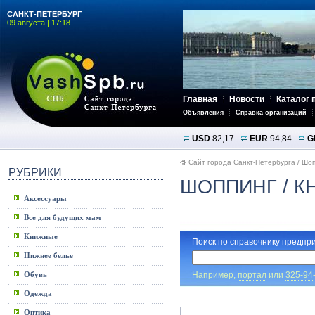
САНКТ-ПЕТЕРБУРГ
09 августа | 17:18
Главная
Новости
Каталог 
Объявления
Справка организаций
USD
82,17
EUR
94,84
G
Сайт города Санкт-Петербурга
/
Шоп
РУБРИКИ
ШОППИНГ
/ 
Аксессуары
Все для будущих мам
Книжные
Поиск по справочнику предпри
Нижнее белье
Например,
портал
или
325-94
Обувь
Одежда
Оптика