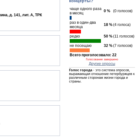
концерты?
чаще одного раза
0 %
(0 голосов)
в месяц
на, д. 141, лит. А, ТРК
раз в один-два
18 %
(4 голоса)
месяца
редко
50 %
(11 голосов)
не посещаю
32 %
(7 голосов)
Всего проголосовало: 22
Голосование завершено
Другие опросы
Голос города
- это система опросов,
выражающая отношение петербуржцев к
различным сторонам жизни города и
страны.
8