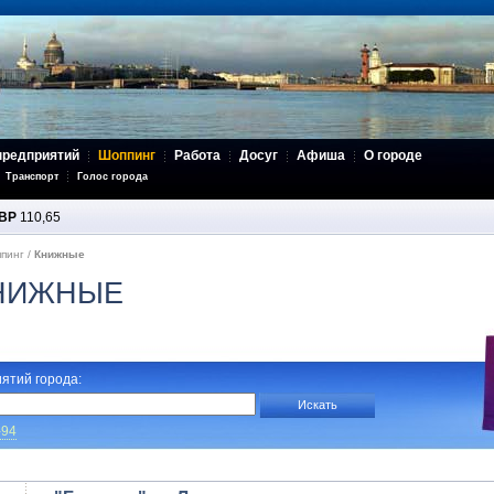
предприятий
Шоппинг
Работа
Досуг
Афиша
О городе
Транспорт
Голос города
BP
110,65
пинг
/
Книжные
КНИЖНЫЕ
ятий города:
-94