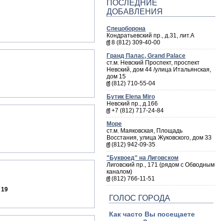
ПОСЛЕДНИЕ
ДОБАВЛЕНИЯ
Спецоборона
Кондратьевский пр., д.31, лит.А
8 (812) 309-40-00
Гранд Палас, Grand Palace
ст.м. Невский Проспект, проспект
Невский, дом 44 /улица Итальянская,
дом 15
(812) 710-55-04
Бутик Elena Miro
Невский пр., д.166
+7 (812) 717-24-84
Море
ст.м. Маяковская, Площадь
Восстания, улица Жуковского, дом 33
(812) 942-09-35
"Буквоед" на Лиговском
Лиговский пр., 171 (рядом с Обводным
каналом)
(812) 766-11-51
 19
ГОЛОС ГОРОДА
Как часто Вы посещаете