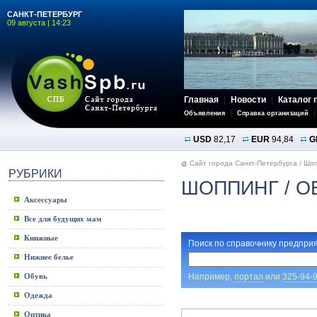
САНКТ-ПЕТЕРБУРГ
09 августа | 14:23
Главная
Новости
Каталог 
Объявления
Справка организаций
USD
82,17
EUR
94,84
G
Сайт города Санкт-Петербурга
/
Шоп
РУБРИКИ
ШОППИНГ
/ О
Аксессуары
Все для будущих мам
Книжные
Поиск по справочнику предприя
Нижнее белье
Например,
портал
или
325-94-
Обувь
Одежда
Оптика