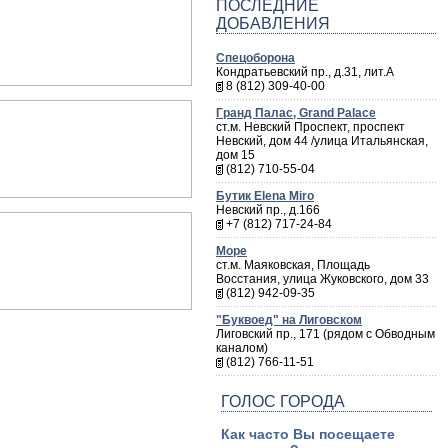
ПОСЛЕДНИЕ
ДОБАВЛЕНИЯ
Спецоборона
Кондратьевский пр., д.31, лит.А
8 (812) 309-40-00
Гранд Палас, Grand Palace
ст.м. Невский Проспект, проспект
Невский, дом 44 /улица Итальянская,
дом 15
(812) 710-55-04
Бутик Elena Miro
Невский пр., д.166
+7 (812) 717-24-84
Море
ст.м. Маяковская, Площадь
Восстания, улица Жуковского, дом 33
(812) 942-09-35
"Буквоед" на Лиговском
Лиговский пр., 171 (рядом с Обводным
каналом)
(812) 766-11-51
ГОЛОС ГОРОДА
Как часто Вы посещаете