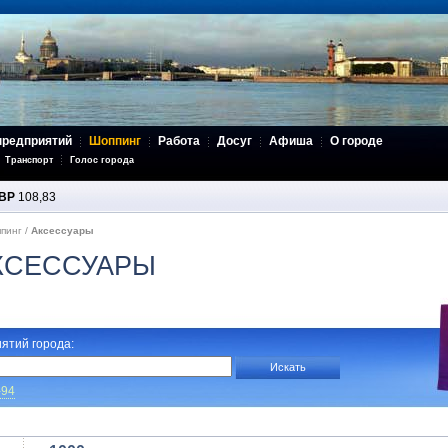
предприятий
Шоппинг
Работа
Досуг
Афиша
О городе
Транспорт
Голос города
BP
108,83
пинг
/
Аксессуары
КСЕССУАРЫ
ятий города:
-94