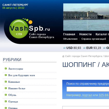
САНКТ-ПЕТЕРБУРГ
06 августа | 18:02
Главная
Новости
Каталог 
Объявления
Справка организаций
USD
80,93
EUR
93,19
G
Сайт города Санкт-Петербурга
/
Шоп
РУБРИКИ
ШОППИНГ
/ А
Аксессуары
Все для будущих мам
Книжные
Поиск по справочнику предпри
Нижнее белье
Например,
портал
или
325-94
Обувь
Одежда
Оптика