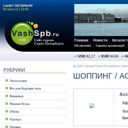
САНКТ-ПЕТЕРБУРГ
08 августа | 19:05
Главная
Новости
Каталог 
Объявления
Справка организаций
USD
82,17
EUR
94,84
G
Сайт города Санкт-Петербурга
/
Шоп
РУБРИКИ
ШОППИНГ
/ A
Аксессуары
Все для будущих мам
Acc
Книжные
Ад
Нижнее белье
Те
Обувь
Вр
Одежда
Оптика