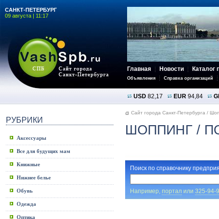
САНКТ-ПЕТЕРБУРГ
09 августа | 11:17
Главная
Новости
Каталог 
Объявления
Справка организаций
USD
82,17
EUR
94,84
G
Сайт города Санкт-Петербурга
/
Шоп
РУБРИКИ
ШОППИНГ
/ П
Аксессуары
Все для будущих мам
Книжные
Поиск по справочнику предприя
Нижнее белье
Например,
портал
или
325-94-
Обувь
Одежда
Оптика