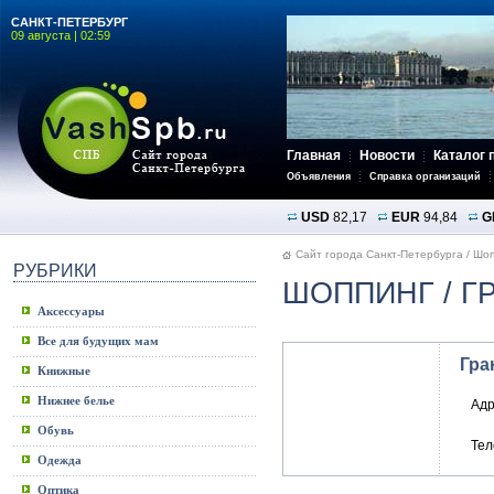
САНКТ-ПЕТЕРБУРГ
09 августа | 02:59
Главная
Новости
Каталог 
Объявления
Справка организаций
USD
82,17
EUR
94,84
G
Сайт города Санкт-Петербурга
/
Шоп
РУБРИКИ
ШОППИНГ
/ Г
Аксессуары
Все для будущих мам
Гра
Книжные
Нижнее белье
Адр
Обувь
Те
Одежда
Оптика